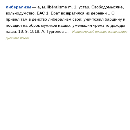
либерализм
— а, м. libéralisme m. 1. устар. Свободомыслие,
вольнодумство. БАС 1. Брат возвратился из деревни .. О
привел там в действо либерализм свой: уничтожил барщину и
посадил на оброк мужиков наших, уменьшил чрежз то доходы
наши. 18. 9. 1818. А. Тургенев …
Исторический словарь галлицизмов
русского языка