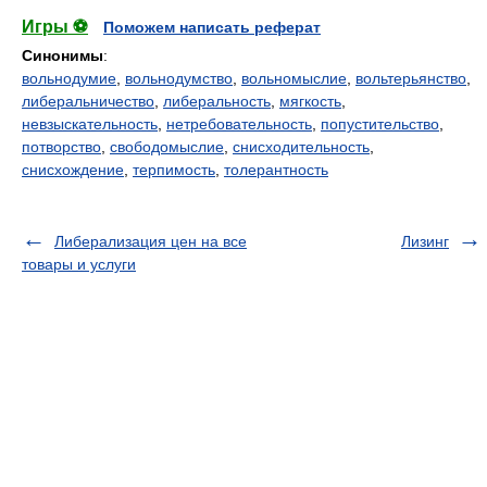
Игры ⚽
Поможем написать реферат
Синонимы
:
вольнодумие
,
вольнодумство
,
вольномыслие
,
вольтерьянство
,
либеральничество
,
либеральность
,
мягкость
,
невзыскательность
,
нетребовательность
,
попустительство
,
потворство
,
свободомыслие
,
снисходительность
,
снисхождение
,
терпимость
,
толерантность
Либерализация цен на все
Лизинг
товары и услуги